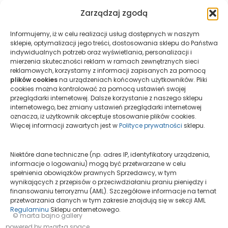
Zarządzaj zgodą
Newsy
Wystawa Indywidualna-Marek
Informujemy, iż w celu realizacji usług dostępnych w naszym
Gardulski
sklepie, optymalizacji jego treści, dostosowania sklepu do Państwa
indywidualnych potrzeb oraz wyświetlania, personalizacji i
mierzenia skuteczności reklam w ramach zewnętrznych sieci
Marta Bajno
/
20 maja, 2026
reklamowych, korzystamy z informacji zapisanych za pomocą
„Widzieć jasno w zachwyceniu/ To see Clearly in
plików cookies
na urządzeniach końcowych użytkowników. Pliki
cookies można kontrolować za pomocą ustawień swojej
Ecstasy” w Galerii Starmach w Krakowie. Tytuł
przeglądarki internetowej. Dalsze korzystanie z naszego sklepu
wystawy został zaczerpnięty z szkicu literackiego
internetowego, bez zmiany ustawień przeglądarki internetowej
[…]
oznacza, iż użytkownik akceptuje stosowanie plików cookies.
Więcej informacji zawartych jest w
Polityce prywatności
sklepu.
Niektóre dane techniczne (np. adres IP, identyfikatory urządzenia,
informacje o logowaniu) mogą być przetwarzane w celu
spełnienia obowiązków prawnych Sprzedawcy, w tym
wynikających z przepisów o przeciwdziałaniu praniu pieniędzy i
finansowaniu terroryzmu (AML). Szczegółowe informacje na temat
przetwarzania danych w tym zakresie znajdują się w sekcji AML
Regulaminu
Sklepu onternetowego.
© marta bajno gallery
powered by m•art•a space