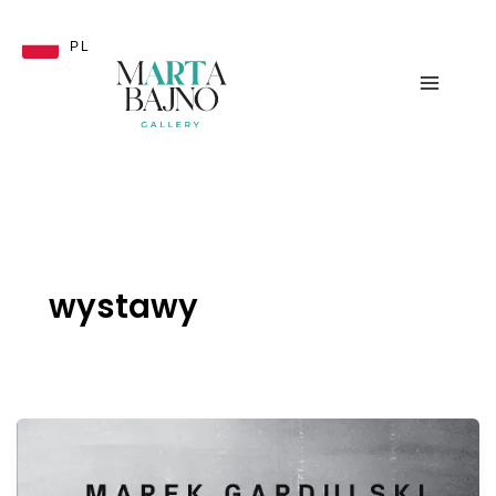
Przejdź
do
PL
treści
wystawy