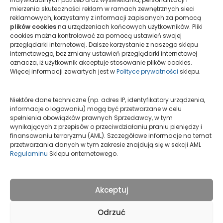
W Marta Bajno Gallery zwracamy uwagę nie
mierzenia skuteczności reklam w ramach zewnętrznych sieci
tylko na techniki wywoływania fotografii, ale też
reklamowych, korzystamy z informacji zapisanych za pomocą
plików cookies
na urządzeniach końcowych użytkowników. Pliki
na Metody rejestracji obrazu. To właśnie…
cookies można kontrolować za pomocą ustawień swojej
przeglądarki internetowej. Dalsze korzystanie z naszego sklepu
więcej
internetowego, bez zmiany ustawień przeglądarki internetowej
oznacza, iż użytkownik akceptuje stosowanie plików cookies.
Więcej informacji zawartych jest w
Polityce prywatności
sklepu.
Zobacz cały przewodnik
Niektóre dane techniczne (np. adres IP, identyfikatory urządzenia,
informacje o logowaniu) mogą być przetwarzane w celu
spełnienia obowiązków prawnych Sprzedawcy, w tym
wynikających z przepisów o przeciwdziałaniu praniu pieniędzy i
finansowaniu terroryzmu (AML). Szczegółowe informacje na temat
przetwarzania danych w tym zakresie znajdują się w sekcji AML
Regulaminu
Sklepu onternetowego.
Akceptuj
Odrzuć