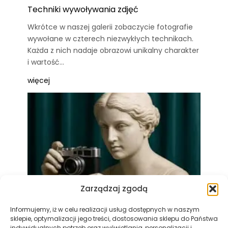
Techniki wywoływania zdjęć
Wkrótce w naszej galerii zobaczycie fotografie
wywołane w czterech niezwykłych technikach.
Każda z nich nadaje obrazowi unikalny charakter
i wartość…
więcej
Zarządzaj zgodą
Informujemy, iż w celu realizacji usług dostępnych w naszym
Metody rejestracji obrazu
sklepie, optymalizacji jego treści, dostosowania sklepu do Państwa
indywidualnych potrzeb oraz wyświetlania, personalizacji i