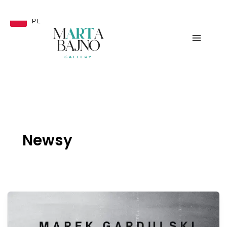
Przejdź
do
PL
treści
Newsy