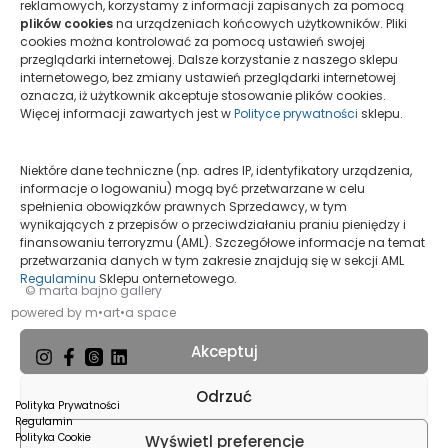
reklamowych, korzystamy z informacji zapisanych za pomocą
Wystawa Grupowa- Tamara Pieńko
plików cookies
na urządzeniach końcowych użytkowników. Pliki
cookies można kontrolować za pomocą ustawień swojej
przeglądarki internetowej. Dalsze korzystanie z naszego sklepu
folwarczyk
/
17 października, 2025
internetowego, bez zmiany ustawień przeglądarki internetowej
Ambassadors of Polish Photography 2025
oznacza, iż użytkownik akceptuje stosowanie plików cookies.
Więcej informacji zawartych jest w
Polityce prywatności
sklepu.
Niektóre dane techniczne (np. adres IP, identyfikatory urządzenia,
informacje o logowaniu) mogą być przetwarzane w celu
spełnienia obowiązków prawnych Sprzedawcy, w tym
wynikających z przepisów o przeciwdziałaniu praniu pieniędzy i
finansowaniu terroryzmu (AML). Szczegółowe informacje na temat
przetwarzania danych w tym zakresie znajdują się w sekcji AML
Regulaminu
Sklepu onternetowego.
© marta bajno gallery
powered by m•art•a space
Akceptuj
Odrzuć
Polityka Prywatności
Regulamin
Polityka Cookie
Wyświetl preferencje