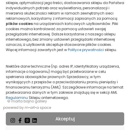
sklepie, optymalizacji jego treści, dostosowania sklepu do Państwa
indywidualnych potrzeb oraz wyświetlania, personalizacji i
mierzenia skuteczności reklam w ramach zewnętrznych sieci
Newsy
reklamowych, korzystamy z informacji zapisanych za pomocą
plików cookies
na urządzeniach końcowych użytkowników. Pliki
Wystawa Grupowa- Tamara Pieńko
cookies można kontrolować za pomocą ustawień swojej
przeglądarki internetowej. Dalsze korzystanie z naszego sklepu
folwarczyk
/
17 października, 2025
internetowego, bez zmiany ustawień przeglądarki internetowej
Ambassadors of Polish Photography 2025
oznacza, iż użytkownik akceptuje stosowanie plików cookies.
Więcej informacji zawartych jest w
Polityce prywatności
sklepu.
Niektóre dane techniczne (np. adres IP, identyfikatory urządzenia,
informacje o logowaniu) mogą być przetwarzane w celu
spełnienia obowiązków prawnych Sprzedawcy, w tym
wynikających z przepisów o przeciwdziałaniu praniu pieniędzy i
finansowaniu terroryzmu (AML). Szczegółowe informacje na temat
przetwarzania danych w tym zakresie znajdują się w sekcji AML
Regulaminu
Sklepu onternetowego.
© marta bajno gallery
powered by m•art•a space
Akceptuj