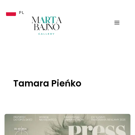
Przejdź
do
PL
treści
Tamara Pieńko