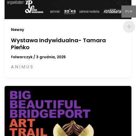
PLN
Newsy
Wystawa Indywidualna- Tamara
Pieńko
folwarczyk
/
3 grudnia, 2025
A N I M U S