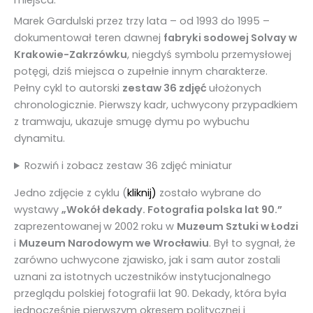
miejsca.
Marek Gardulski przez trzy lata – od 1993 do 1995 –
dokumentował teren dawnej
fabryki sodowej Solvay w
Krakowie-Zakrzówku
, niegdyś symbolu przemysłowej
potęgi, dziś miejsca o zupełnie innym charakterze.
Pełny cykl to autorski
zestaw 36 zdjęć
ułożonych
chronologicznie. Pierwszy kadr, uchwycony przypadkiem
z tramwaju, ukazuje smugę dymu po wybuchu
dynamitu.
Rozwiń i zobacz zestaw 36 zdjęć miniatur
Jedno zdjęcie z cyklu (
kliknij)
zostało wybrane do
wystawy
„Wokół dekady. Fotografia polska lat 90.”
zaprezentowanej
w 2002 roku w
Muzeum Sztuki w Łodzi
i
Muzeum Narodowym we Wrocławiu
. Był to sygnał, że
zarówno uchwycone zjawisko, jak i sam autor zostali
uznani za istotnych uczestników instytucjonalnego
przeglądu polskiej fotografii lat 90. Dekady, która była
jednocześnie pierwszym okresem politycznej i