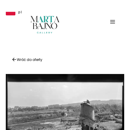
Przejdź
do
pl
treści
Wróć do oferty