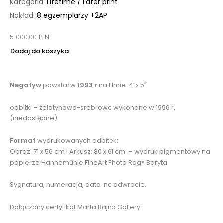
Kategoria:
Lifetime / Later print
Nakład:
8 egzemplarzy +2AP
5 000,00
PLN
Dodaj do koszyka
Negatyw
powstał w
1993 r
na filmie 4″x 5″
odbitki – żelatynowo-srebrowe wykonane w 1996 r.
(niedostępne)
Format
wydrukowanych odbitek:
Obraz: 71 x 56 cm | Arkusz: 80 x 61 cm – wydruk pigmentowy na
papierze Hahnemühle FineArt Photo Rag® Baryta
Sygnatura, numeracja, data na odwrocie.
Dołączony certyfikat Marta Bajno Gallery