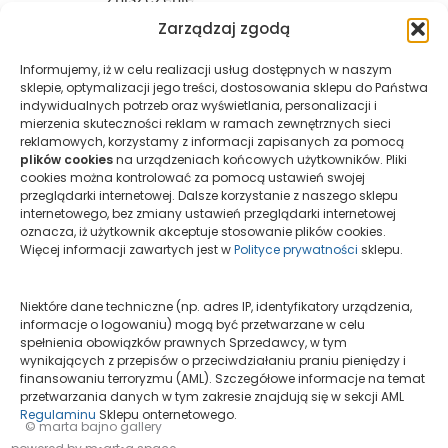
gdy po naprawie praca
traci część
Zarządzaj zgodą
swojej wartości
.
Informujemy, iż w celu realizacji usług dostępnych w naszym
sklepie, optymalizacji jego treści, dostosowania sklepu do Państwa
Dzięki ubezpieczeniu możesz
indywidualnych potrzeb oraz wyświetlania, personalizacji i
mierzenia skuteczności reklam w ramach zewnętrznych sieci
kolekcjonować świadomie i spokojnie —
reklamowych, korzystamy z informacji zapisanych za pomocą
wiedząc, że Twoja inwestycja jest
plików cookies
na urządzeniach końcowych użytkowników. Pliki
cookies można kontrolować za pomocą ustawień swojej
chroniona na każdym etapie.
przeglądarki internetowej. Dalsze korzystanie z naszego sklepu
internetowego, bez zmiany ustawień przeglądarki internetowej
oznacza, iż użytkownik akceptuje stosowanie plików cookies.
Więcej informacji zawartych jest w
Polityce prywatności
sklepu.
← Przeglądaj wszystkie przewodniki
Niektóre dane techniczne (np. adres IP, identyfikatory urządzenia,
informacje o logowaniu) mogą być przetwarzane w celu
spełnienia obowiązków prawnych Sprzedawcy, w tym
wynikających z przepisów o przeciwdziałaniu praniu pieniędzy i
finansowaniu terroryzmu (AML). Szczegółowe informacje na temat
przetwarzania danych w tym zakresie znajdują się w sekcji AML
Regulaminu
Sklepu onternetowego.
© marta bajno gallery