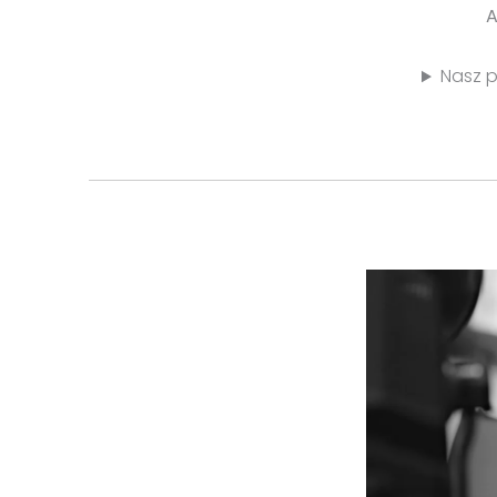
A
Nasz p