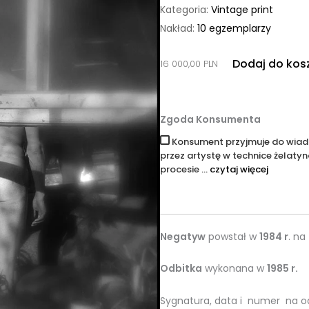
Kategoria:
Vintage print
Nakład:
10 egzemplarzy
Dodaj do kos
16 000,00
PLN
Zgoda Konsumenta
Konsument przyjmuje do wiado
przez artystę w technice żelaty
procesie
... czytaj więcej
Negatyw
powstał w
1984 r
. na
Odbitka
wykonana w
1985 r.
Sygnatura, data i numer na o