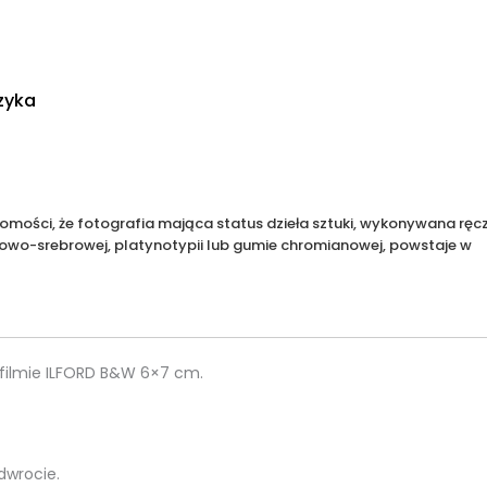
zyka
mości, że fotografia mająca status dzieła sztuki, wykonywana ręc
nowo-srebrowej, platynotypii lub gumie chromianowej, powstaje w
 filmie ILFORD B&W 6×7 cm.
dwrocie.