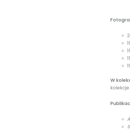
Fotogra
2
1
1
1
1
W kolek
kolekcj
Publikac
A
S