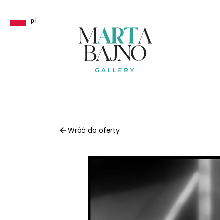
Przejdź
do
pl
treści
Wróć do oferty