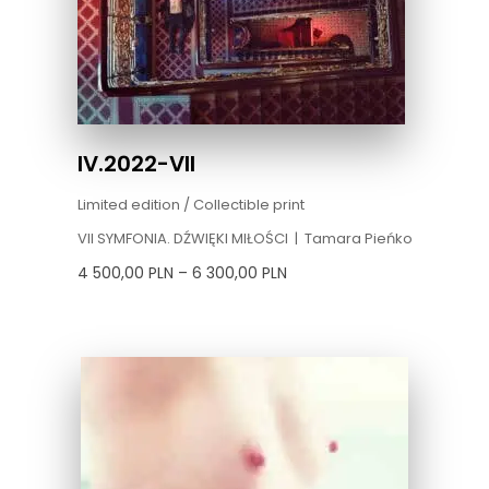
500,00 PLN
do
6
300,00 PLN
IV.2022-VII
Limited edition / Collectible print
VII SYMFONIA. DŹWIĘKI MIŁOŚCI
|
Tamara Pieńko
4 500,00
PLN
–
6 300,00
PLN