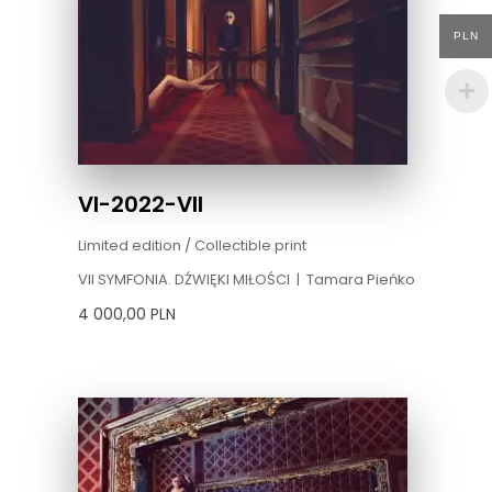
PLN
VI-2022-VII
Limited edition / Collectible print
VII SYMFONIA. DŹWIĘKI MIŁOŚCI
|
Tamara Pieńko
4 000,00
PLN
Zakres
cen:
od
4