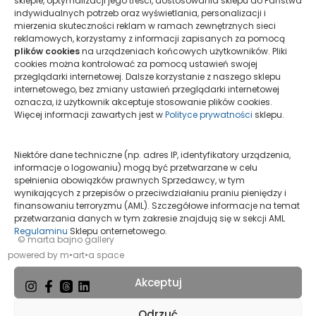
sklepie, optymalizacji jego treści, dostosowania sklepu do Państwa
indywidualnych potrzeb oraz wyświetlania, personalizacji i
mierzenia skuteczności reklam w ramach zewnętrznych sieci
1/TP/2018/W
reklamowych, korzystamy z informacji zapisanych za pomocą
plików cookies
na urządzeniach końcowych użytkowników. Pliki
Limited edition / Collectible print
cookies można kontrolować za pomocą ustawień swojej
przeglądarki internetowej. Dalsze korzystanie z naszego sklepu
Wdzięczność
|
Tamara Pieńko
internetowego, bez zmiany ustawień przeglądarki internetowej
7 000,00
PLN
oznacza, iż użytkownik akceptuje stosowanie plików cookies.
Więcej informacji zawartych jest w
Polityce prywatności
sklepu.
Wyświetlono 9 z 9
Niektóre dane techniczne (np. adres IP, identyfikatory urządzenia,
informacje o logowaniu) mogą być przetwarzane w celu
spełnienia obowiązków prawnych Sprzedawcy, w tym
wynikających z przepisów o przeciwdziałaniu praniu pieniędzy i
finansowaniu terroryzmu (AML). Szczegółowe informacje na temat
przetwarzania danych w tym zakresie znajdują się w sekcji AML
Regulaminu
Sklepu onternetowego.
© marta bajno gallery
powered by m•art•a space
Akceptuj
Odrzuć