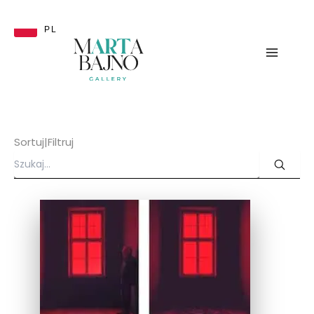
Przejdź
do
PL
treści
Sortuj
|
Filtruj