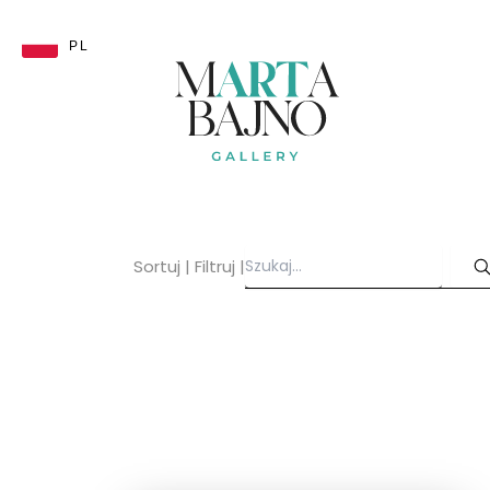
Przejdź
do
PL
treści
Sortuj
|
Filtruj
|