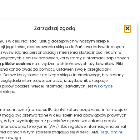
Zarządzaj zgodą
cji jego treści, dostosowania sklepu do Państwa indywidualnych
z wyświetlania, personalizacji i mierzenia skuteczności reklam w
nętrznych sieci reklamowych, korzystamy z informacji zapisanych
ą
plików cookies
na urządzeniach końcowych użytkowników. Pliki
żna kontrolować za pomocą ustawień swojej przeglądarki
ej. Dalsze korzystanie z naszego sklepu internetowego, bez zmiany
zeglądarki internetowej oznacza, iż użytkownik akceptuje
 plików cookies. Więcej informacji zawartych jest w
Polityce
ci
sklepu.
 mogą być przetwarzane w celu spełnienia obowiązków prawnych
, w tym wynikających z przepisów o przeciwdziałaniu praniu
i finansowaniu terroryzmu (AML). Szczegółowe informacje na temat
nia danych w tym zakresie znajdują się w sekcji AML
Regulaminu
ernetowego.