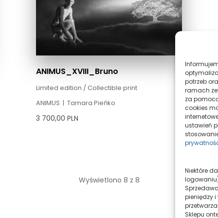
Informujemy, iż w celu realizacji usług dostępnych w naszym sklepie,
ANIMUS_XVIII_Bruno
optymaliza
potrzeb ora
Limited edition / Collectible print
ramach zew
za pomoc
ANIMUS
|
Tamara Pieńko
cookies mo
internetow
3 700,00
PLN
ustawień pr
stosowanie
prywatnoś
Niektóre dane techniczne (np. adres IP, identyfikatory urządzenia, informacje o
logowaniu)
Wyświetlono 8 z 8
Sprzedawcy
pieniędzy 
przetwarza
Sklepu ont