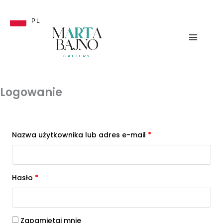
Przejdź
do
PL
treści
Logowanie
Nazwa użytkownika lub adres e-mail
*
Hasło
*
Zapamiętaj mnie