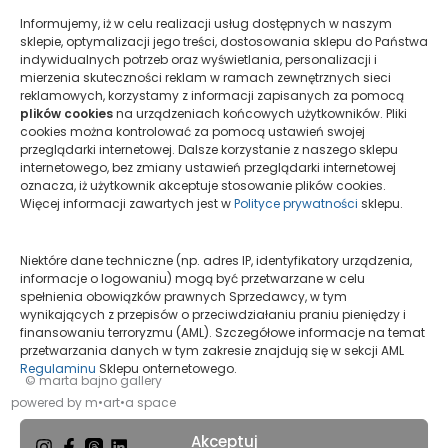
Informujemy, iż w celu realizacji usług dostępnych w naszym
sklepie, optymalizacji jego treści, dostosowania sklepu do Państwa
indywidualnych potrzeb oraz wyświetlania, personalizacji i
mierzenia skuteczności reklam w ramach zewnętrznych sieci
Twoje dane osobowe będą wykorzystywane do obsługi
reklamowych, korzystamy z informacji zapisanych za pomocą
Twojego zamówienia,
plików cookies
na urządzeniach końcowych użytkowników. Pliki
ułatwienia korzystania z tego serwisu oraz do innych
cookies można kontrolować za pomocą ustawień swojej
przeglądarki internetowej. Dalsze korzystanie z naszego sklepu
celów, które opisuje nasza
polityka prywatności
.
internetowego, bez zmiany ustawień przeglądarki internetowej
oznacza, iż użytkownik akceptuje stosowanie plików cookies.
Więcej informacji zawartych jest w
Polityce prywatności
sklepu.
Zarejestruj się
Niektóre dane techniczne (np. adres IP, identyfikatory urządzenia,
informacje o logowaniu) mogą być przetwarzane w celu
spełnienia obowiązków prawnych Sprzedawcy, w tym
wynikających z przepisów o przeciwdziałaniu praniu pieniędzy i
finansowaniu terroryzmu (AML). Szczegółowe informacje na temat
przetwarzania danych w tym zakresie znajdują się w sekcji AML
Regulaminu
Sklepu onternetowego.
© marta bajno gallery
powered by m•art•a space
Akceptuj