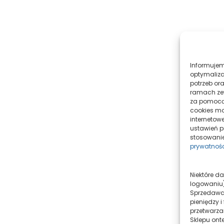
Informujemy, iż w celu realizacji usług dostępnych w naszym sklepie,
optymaliza
potrzeb ora
ramach zew
za pomoc
cookies mo
internetow
ustawień pr
stosowanie
prywatnoś
Niektóre dane techniczne (np. adres IP, identyfikatory urządzenia, informacje o
logowaniu)
Sprzedawcy
pieniędzy 
przetwarza
Sklepu ont