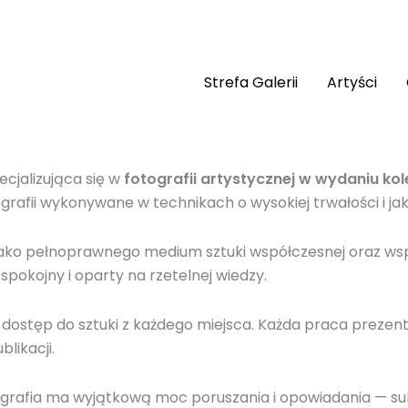
Strefa Galerii
Artyści
ecjalizująca się w
fotografii artystycznej w wydaniu ko
rafii wykonywane w technikach o wysokiej trwałości i jak
 jako pełnoprawnego medium sztuki współczesnej oraz wsp
pokojny i oparty na rzetelnej wiedzy.
y dostęp do sztuki z każdego miejsca. Każda praca prezent
blikacji.
ografia ma wyjątkową moc poruszania i opowiadania — subt