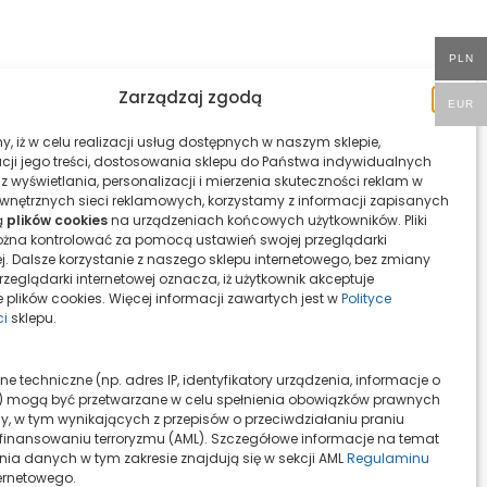
PLN
Zarządzaj zgodą
EUR
cji jego treści, dostosowania sklepu do Państwa indywidualnych
z wyświetlania, personalizacji i mierzenia skuteczności reklam w
nętrznych sieci reklamowych, korzystamy z informacji zapisanych
ą
plików cookies
na urządzeniach końcowych użytkowników. Pliki
żna kontrolować za pomocą ustawień swojej przeglądarki
ej. Dalsze korzystanie z naszego sklepu internetowego, bez zmiany
zeglądarki internetowej oznacza, iż użytkownik akceptuje
 plików cookies. Więcej informacji zawartych jest w
Polityce
ci
sklepu.
 mogą być przetwarzane w celu spełnienia obowiązków prawnych
, w tym wynikających z przepisów o przeciwdziałaniu praniu
i finansowaniu terroryzmu (AML). Szczegółowe informacje na temat
nia danych w tym zakresie znajdują się w sekcji AML
Regulaminu
ernetowego.